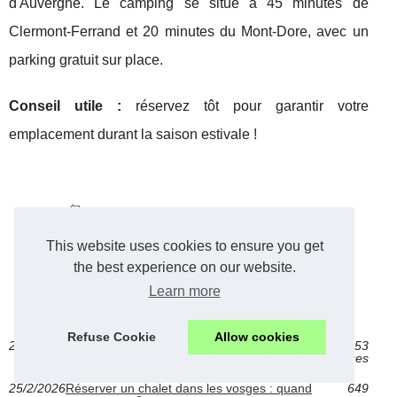
d'Auvergne. Le camping se situe à 45 minutes de
Clermont-Ferrand et 20 minutes du Mont-Dore, avec un
parking gratuit sur place.
Conseil utile :
réservez tôt pour garantir votre
emplacement durant la saison estivale !
Camping 5 étoiles à
royan : confort et
This website uses cookies to ensure you get
prestations
the best experience on our website.
Learn more
gite-la-courtille-vendee.fr, dernière publications.
Refuse Cookie
Allow cookies
27/2/2026
Camping 5 étoiles à royan : confort et
653
prestations
vues
25/2/2026
Réserver un chalet dans les vosges : quand
649