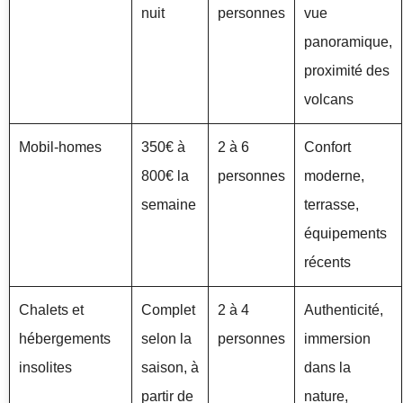
nuit
personnes
vue
panoramique,
proximité des
volcans
Mobil-homes
350€ à
2 à 6
Confort
800€ la
personnes
moderne,
semaine
terrasse,
équipements
récents
Chalets et
Complet
2 à 4
Authenticité,
hébergements
selon la
personnes
immersion
insolites
saison, à
dans la
partir de
nature,