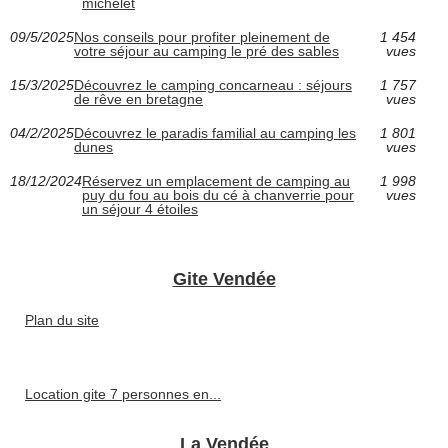
michelet
09/5/2025
Nos conseils pour profiter pleinement de
1 454
votre séjour au camping le pré des sables
vues
15/3/2025
Découvrez le camping concarneau : séjours
1 757
de rêve en bretagne
vues
04/2/2025
Découvrez le paradis familial au camping les
1 801
dunes
vues
18/12/2024
Réservez un emplacement de camping au
1 998
puy du fou au bois du cé à chanverrie pour
vues
un séjour 4 étoiles
Gite Vendée
Plan du site
Location gite 7 personnes en...
La Vendée