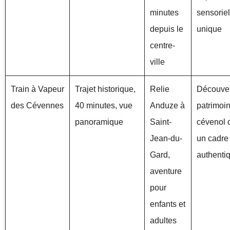
minutes
sensoriel
depuis le
unique
centre-
ville
Train à Vapeur
Trajet historique,
Relie
Découver
des Cévennes
40 minutes, vue
Anduze à
patrimoi
panoramique
Saint-
cévenol 
Jean-du-
un cadre
Gard,
authenti
aventure
pour
enfants et
adultes