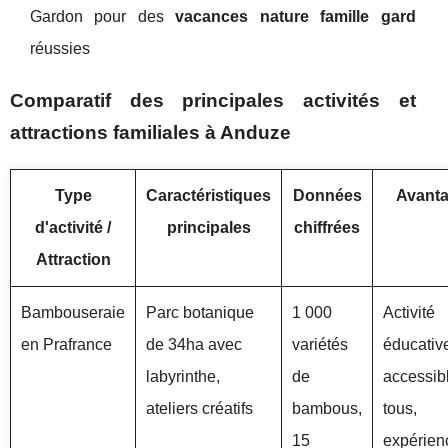
Gardon pour des
vacances nature famille gard
réussies
Comparatif des principales activités et
attractions familiales à Anduze
Type
Caractéristiques
Données
Avant
d'activité /
principales
chiffrées
Attraction
Bambouseraie
Parc botanique
1 000
Activité
en Prafrance
de 34ha avec
variétés
éducativ
labyrinthe,
de
accessib
ateliers créatifs
bambous,
tous,
15
expérien