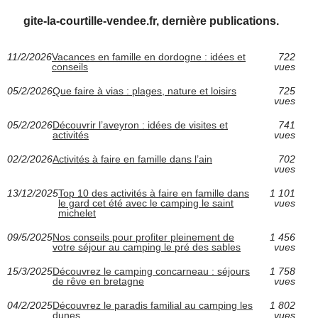
gite-la-courtille-vendee.fr, dernière publications.
11/2/2026
Vacances en famille en dordogne : idées et
722
conseils
vues
05/2/2026
Que faire à vias : plages, nature et loisirs
725
vues
05/2/2026
Découvrir l’aveyron : idées de visites et
741
activités
vues
02/2/2026
Activités à faire en famille dans l’ain
702
vues
13/12/2025
Top 10 des activités à faire en famille dans
1 101
le gard cet été avec le camping le saint
vues
michelet
09/5/2025
Nos conseils pour profiter pleinement de
1 456
votre séjour au camping le pré des sables
vues
15/3/2025
Découvrez le camping concarneau : séjours
1 758
de rêve en bretagne
vues
04/2/2025
Découvrez le paradis familial au camping les
1 802
dunes
vues