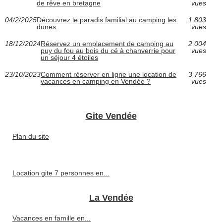
de rêve en bretagne
vues
04/2/2025
Découvrez le paradis familial au camping les
1 803
dunes
vues
18/12/2024
Réservez un emplacement de camping au
2 004
puy du fou au bois du cé à chanverrie pour
vues
un séjour 4 étoiles
23/10/2023
Comment réserver en ligne une location de
3 766
vacances en camping en Vendée ?
vues
Gite Vendée
Plan du site
Location gite 7 personnes en...
La Vendée
Vacances en famille en...