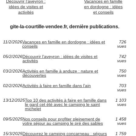
Découvrir l’aveyron :
Vacances en famille
idées de visites et
en dordogne : idées
activités
et conseils
gite-la-courtille-vendee.fr, dernière publications.
11/2/2026
Vacances en famille en dordogne : idées et
726
conseils
vues
05/2/2026
Découvrir l’aveyron : idées de visites et
742
activités
vues
03/2/2026
Activités en famille à anduze : nature et
750
découvertes
vues
02/2/2026
Activités à faire en famille dans l’ain
703
vues
13/12/2025
Top 10 des activités à faire en famille dans
1 103
le gard cet été avec le camping le saint
vues
michelet
09/5/2025
Nos conseils pour profiter pleinement de
1 458
votre séjour au camping le pré des sables
vues
15/3/2025
Découvrez le camping concarneau : séjours
1 759