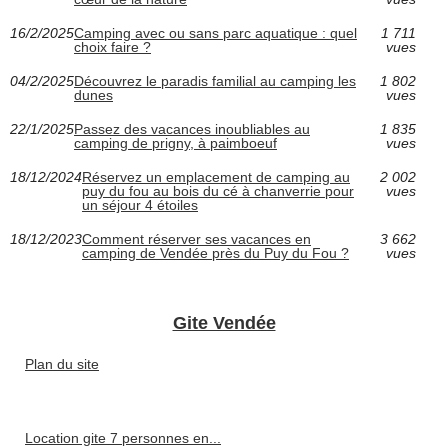
16/2/2025
Camping avec ou sans parc aquatique : quel
1 711
choix faire ?
vues
04/2/2025
Découvrez le paradis familial au camping les
1 802
dunes
vues
22/1/2025
Passez des vacances inoubliables au
1 835
camping de prigny, à paimboeuf
vues
18/12/2024
Réservez un emplacement de camping au
2 002
puy du fou au bois du cé à chanverrie pour
vues
un séjour 4 étoiles
18/12/2023
Comment réserver ses vacances en
3 662
camping de Vendée près du Puy du Fou ?
vues
Gite Vendée
Plan du site
Location gite 7 personnes en...