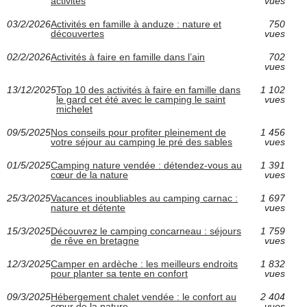
activités
vues
03/2/2026
Activités en famille à anduze : nature et
750
découvertes
vues
02/2/2026
Activités à faire en famille dans l’ain
702
vues
13/12/2025
Top 10 des activités à faire en famille dans
1 102
le gard cet été avec le camping le saint
vues
michelet
09/5/2025
Nos conseils pour profiter pleinement de
1 456
votre séjour au camping le pré des sables
vues
01/5/2025
Camping nature vendée : détendez-vous au
1 391
cœur de la nature
vues
25/3/2025
Vacances inoubliables au camping carnac :
1 697
nature et détente
vues
15/3/2025
Découvrez le camping concarneau : séjours
1 759
de rêve en bretagne
vues
12/3/2025
Camper en ardèche : les meilleurs endroits
1 832
pour planter sa tente en confort
vues
09/3/2025
Hébergement chalet vendée : le confort au
2 404
cœur de la nature
vues