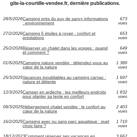
gite-la-courtille-vendee.fr, dernière publications.
28/5/2026
Camping près du puy de sancy informations
673
: environnement
vues
27/2/2026
Camping 5 étoiles à royan : confort et
653
prestations
vues
25/2/2026
Réserver un chalet dans les vosges : quand
649
et comment ?
vues
01/5/2025
Camping nature vendée : détendez-vous au
1 389
cœur de la nature
vues
25/3/2025
Vacances inoubliables au camping carnac :
1 697
nature et détente
vues
12/3/2025
Camper en ardèche : les meilleurs endroits
1 832
pour planter sa tente en confort
vues
09/3/2025
Hébergement chalet vendée : le confort au
2 403
cœur de la nature
vues
16/2/2025
Camping avec ou sans parc aquatique : quel
1 710
choix faire ?
vues
18/12/2023
Comment réserver ses vacances en
3 662