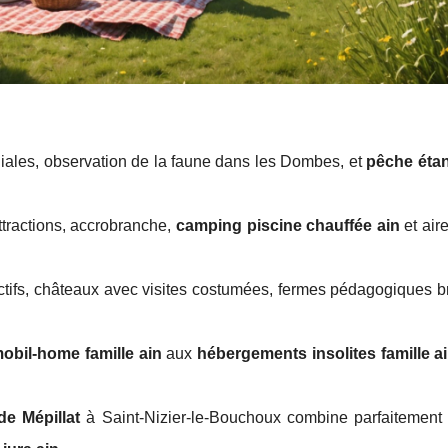
iales, observation de la faune dans les Dombes, et
pêche étan
ttractions, accrobranche,
camping piscine chauffée ain
et air
ctifs, châteaux avec visites costumées, fermes pédagogiques b
obil-home famille ain
aux
hébergements insolites famille a
e Mépillat
à Saint-Nizier-le-Bouchoux combine parfaitemen