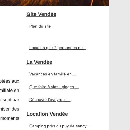
Gite Vendée
Plan du site
Location gite 7 personnes en...
La Vendée
Vacances en famille en...
aptées aux
Que faire à vias : plages,...
miliale en
isent par
Découvrir l’aveyron :...
niser des
Location Vendée
s moments
Camping près du puy de sancy...