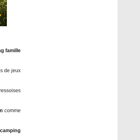
g famille
es de jeux
ressoises
in
comme
t
camping