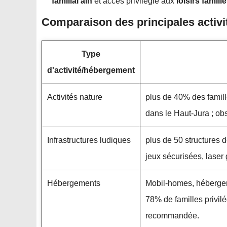
familial ain
et accès privilégié aux
loisirs famille
Comparaison des principales activi
Type
d'activité/hébergement
Activités nature
plus de 40% des famill
dans le Haut-Jura ; ob
Infrastructures ludiques
plus de 50 structures 
jeux sécurisées, laser
Hébergements
Mobil-homes, hébergem
78% de familles privil
recommandée.