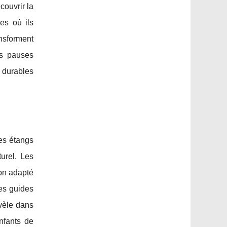
couvrir la
es où ils
ansforment
es pauses
x durables
Les étangs
urel. Les
ion adapté
Les guides
évèle dans
nfants de