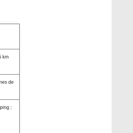
 5 km
ones de
ping ;