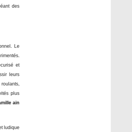
réant des
onnel. Le
rimentés.
curisé et
sir leurs
roulants,
ités plus
mille ain
et ludique