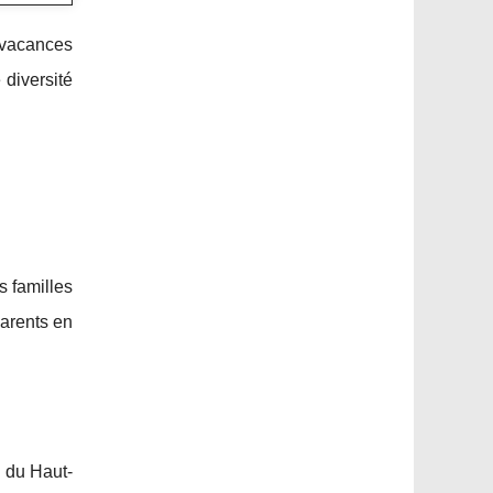
 vacances
 diversité
 familles
parents en
l du Haut-