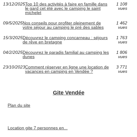
13/12/2025
Top 10 des activités à faire en famille dans
1 108
le gard cet été avec le camping le saint
vues
michelet
09/5/2025
Nos conseils pour profiter pleinement de
1 462
votre séjour au camping le pré des sables
vues
15/3/2025
Découvrez le camping concarneau : séjours
1 763
de rêve en bretagne
vues
04/2/2025
Découvrez le paradis familial au camping les
1 806
dunes
vues
23/10/2023
Comment réserver en ligne une location de
3 771
vacances en camping en Vendée ?
vues
Gite Vendée
Plan du site
Location gite 7 personnes en...