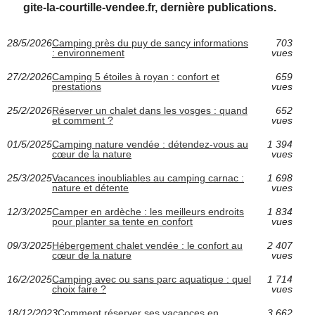
gite-la-courtille-vendee.fr, dernière publications.
28/5/2026
Camping près du puy de sancy informations
703
: environnement
vues
27/2/2026
Camping 5 étoiles à royan : confort et
659
prestations
vues
25/2/2026
Réserver un chalet dans les vosges : quand
652
et comment ?
vues
01/5/2025
Camping nature vendée : détendez-vous au
1 394
cœur de la nature
vues
25/3/2025
Vacances inoubliables au camping carnac :
1 698
nature et détente
vues
12/3/2025
Camper en ardèche : les meilleurs endroits
1 834
pour planter sa tente en confort
vues
09/3/2025
Hébergement chalet vendée : le confort au
2 407
cœur de la nature
vues
16/2/2025
Camping avec ou sans parc aquatique : quel
1 714
choix faire ?
vues
18/12/2023
Comment réserver ses vacances en
3 662