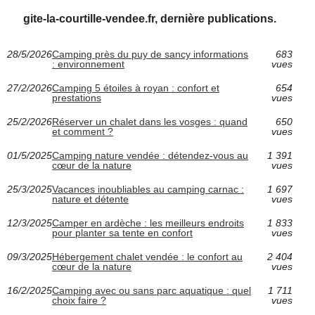
gite-la-courtille-vendee.fr, dernière publications.
28/5/2026
Camping près du puy de sancy informations
683
: environnement
vues
27/2/2026
Camping 5 étoiles à royan : confort et
654
prestations
vues
25/2/2026
Réserver un chalet dans les vosges : quand
650
et comment ?
vues
01/5/2025
Camping nature vendée : détendez-vous au
1 391
cœur de la nature
vues
25/3/2025
Vacances inoubliables au camping carnac :
1 697
nature et détente
vues
12/3/2025
Camper en ardèche : les meilleurs endroits
1 833
pour planter sa tente en confort
vues
09/3/2025
Hébergement chalet vendée : le confort au
2 404
cœur de la nature
vues
16/2/2025
Camping avec ou sans parc aquatique : quel
1 711
choix faire ?
vues