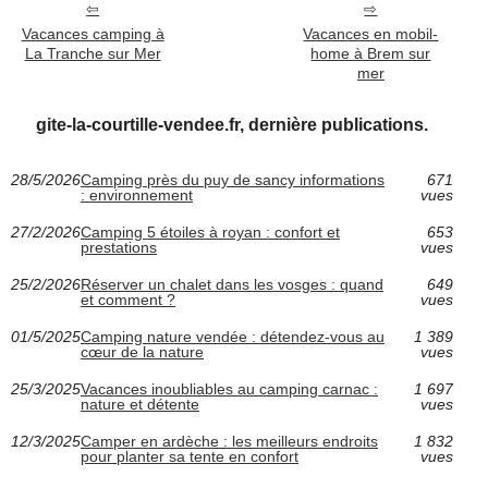
Vacances camping à
Vacances en mobil-
La Tranche sur Mer
home à Brem sur
mer
gite-la-courtille-vendee.fr, dernière publications.
28/5/2026
Camping près du puy de sancy informations
671
: environnement
vues
27/2/2026
Camping 5 étoiles à royan : confort et
653
prestations
vues
25/2/2026
Réserver un chalet dans les vosges : quand
649
et comment ?
vues
01/5/2025
Camping nature vendée : détendez-vous au
1 389
cœur de la nature
vues
25/3/2025
Vacances inoubliables au camping carnac :
1 697
nature et détente
vues
12/3/2025
Camper en ardèche : les meilleurs endroits
1 832
pour planter sa tente en confort
vues