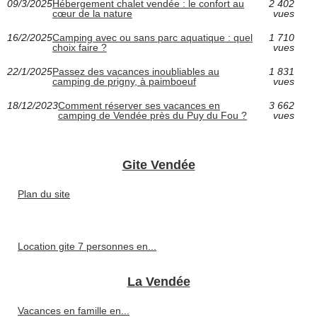
09/3/2025
Hébergement chalet vendée : le confort au
2 402
cœur de la nature
vues
16/2/2025
Camping avec ou sans parc aquatique : quel
1 710
choix faire ?
vues
22/1/2025
Passez des vacances inoubliables au
1 831
camping de prigny, à paimboeuf
vues
18/12/2023
Comment réserver ses vacances en
3 662
camping de Vendée près du Puy du Fou ?
vues
Gite Vendée
Plan du site
Location gite 7 personnes en...
La Vendée
Vacances en famille en...