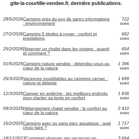
gite-la-courtille-vendee.fr, dernière publications.
28/5/2026
Camping près du puy de sancy informations
722
: environnement
vues
27/2/2026
Camping 5 étoiles à royan : confort et
662
prestations
vues
25/2/2026
Réserver un chalet dans les vosges : quand
654
et comment ?
vues
01/5/2025
Camping nature vendée : détendez-vous au
1 396
cœur de la nature
vues
25/3/2025
Vacances inoubliables au camping carnac :
1 699
nature et détente
vues
12/3/2025
Camper en ardèche : les meilleurs endroits
1 836
pour planter sa tente en confort
vues
09/3/2025
Hébergement chalet vendée : le confort au
2 410
cœur de la nature
vues
16/2/2025
Camping avec ou sans parc aquatique : quel
1 717
choix faire ?
vues
18/12/2023
Comment réserver ses vacances en
3 664