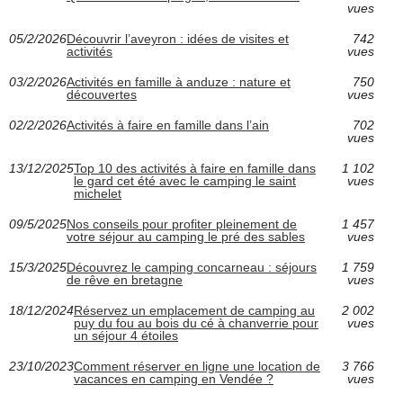
vues
05/2/2026
Découvrir l’aveyron : idées de visites et
742
activités
vues
03/2/2026
Activités en famille à anduze : nature et
750
découvertes
vues
02/2/2026
Activités à faire en famille dans l’ain
702
vues
13/12/2025
Top 10 des activités à faire en famille dans
1 102
le gard cet été avec le camping le saint
vues
michelet
09/5/2025
Nos conseils pour profiter pleinement de
1 457
votre séjour au camping le pré des sables
vues
15/3/2025
Découvrez le camping concarneau : séjours
1 759
de rêve en bretagne
vues
18/12/2024
Réservez un emplacement de camping au
2 002
puy du fou au bois du cé à chanverrie pour
vues
un séjour 4 étoiles
23/10/2023
Comment réserver en ligne une location de
3 766
vacances en camping en Vendée ?
vues