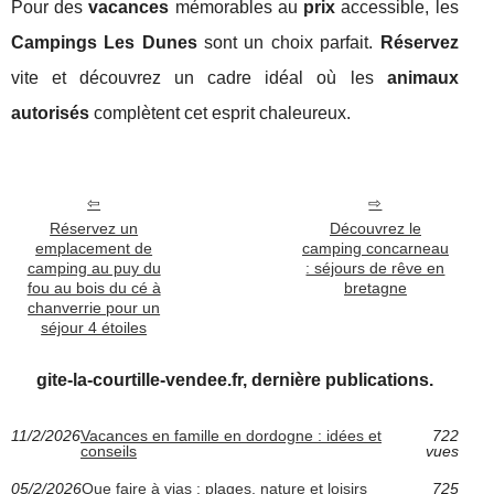
Pour des
vacances
mémorables au
prix
accessible, les
Campings Les Dunes
sont un choix parfait.
Réservez
vite et découvrez un cadre idéal où les
animaux
autorisés
complètent cet esprit chaleureux.
Réservez un
Découvrez le
emplacement de
camping concarneau
camping au puy du
: séjours de rêve en
fou au bois du cé à
bretagne
chanverrie pour un
séjour 4 étoiles
gite-la-courtille-vendee.fr, dernière publications.
11/2/2026
Vacances en famille en dordogne : idées et
722
conseils
vues
05/2/2026
Que faire à vias : plages, nature et loisirs
725