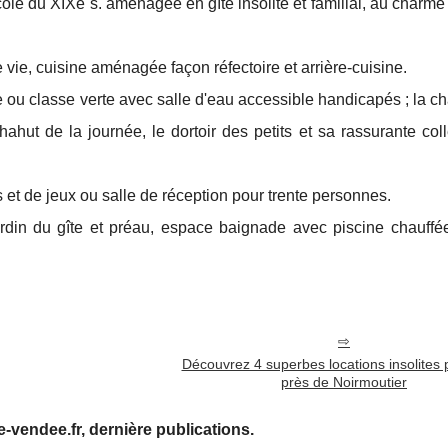
e du XIXe s. aménagée en gîte insolite et familial, au charme
vie, cuisine aménagée façon réfectoire et arrière-cuisine.
e ou classe verte avec salle d'eau accessible handicapés ; la 
chahut de la journée, le dortoir des petits et sa rassurante col
et de jeux ou salle de réception pour trente personnes.
rdin du gîte et préau, espace baignade avec piscine chauffé
Découvrez 4 superbes locations insolites 
près de Noirmoutier
le-vendee.fr, dernière publications.