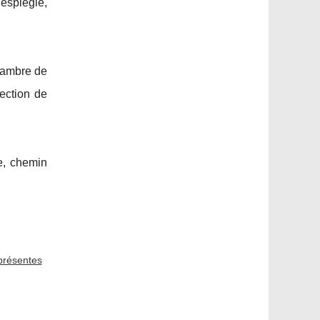
 espiègle,
chambre de
lection de
e, chemin
présentes