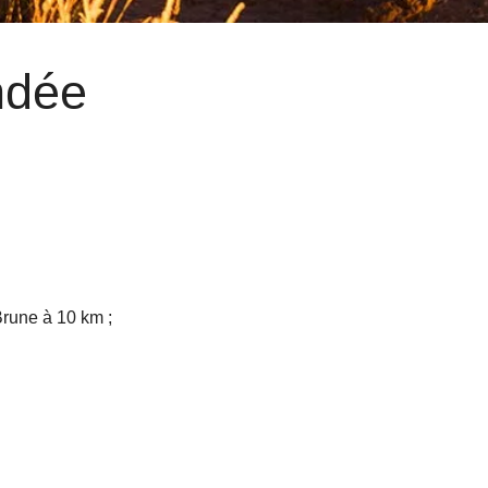
ndée
 Brune à 10 km ;